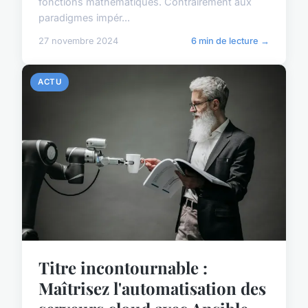
fonctions mathématiques. Contrairement aux
paradigmes impér...
27 novembre 2024
6 min de lecture →
ACTU
Titre incontournable :
Maîtrisez l'automatisation des