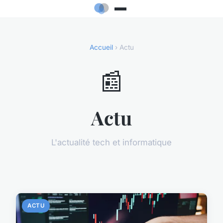
Accueil
› Actu
📰
Actu
L'actualité tech et informatique
ACTU