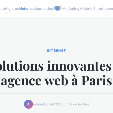
ctu
High tech
Internet
Jeux-video
Marketing
Matériel
Smartphon
INTERNET
olutions innovantes
agence web à Paris
admin
9 juillet 2025
5 min de lecture
A