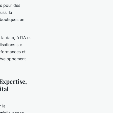
s pour des
ssi la
 boutiques en
a data, à l’IA et
isations sur
erformances et
développement
Expertise,
ital
 la