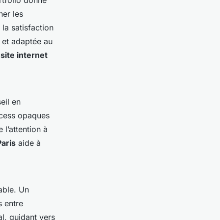
rtfolio donne
ner les
 la satisfaction
e et adaptée au
site internet
eil en
ocess opaques
l’attention à
Paris
aide à
able. Un
s entre
l, guidant vers