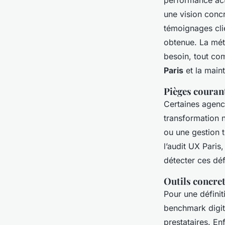
performance actu
une vision concr
témoignages clien
obtenue. La méth
besoin, tout com
Paris
et la main
Pièges couran
Certaines agenc
transformation 
ou une gestion t
l’audit UX Paris,
détecter ces déf
Outils concre
Pour une définit
benchmark digita
prestataires. Enfi