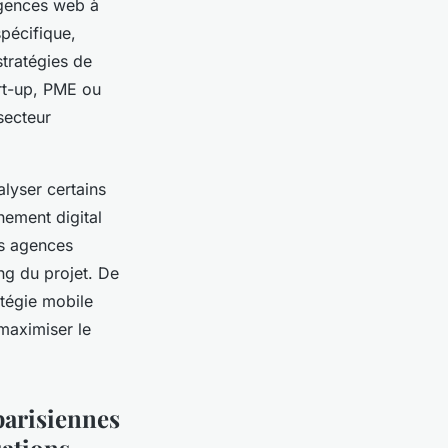
agences web à
spécifique,
stratégies de
art-up, PME ou
secteur
alyser certains
nement digital
es agences
ong du projet. De
atégie mobile
 maximiser le
parisiennes