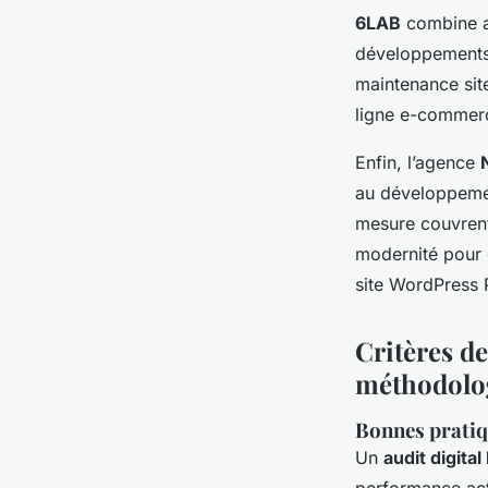
6LAB
combine a
développements 
maintenance site
ligne e-commerce
Enfin, l’agence
au développemen
mesure couvrent
modernité pour 
site WordPress P
Critères de
méthodologi
Bonnes pratiq
Un
audit digital