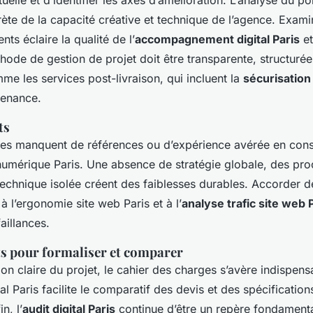
elle et d’identifier les axes d’amélioration. L’analyse du po
ète de la capacité créative et technique de l’agence. Exami
ts éclaire la qualité de l’
accompagnement digital Paris
et
ode de gestion de projet doit être transparente, structuré
me les services post-livraison, qui incluent la
sécurisation 
tenance.
ts
es manquent de références ou d’expérience avérée en cons
numérique Paris. Une absence de stratégie globale, des pr
echnique isolée créent des faiblesses durables. Accorder de 
 à l’ergonomie site web Paris et à l’
analyse trafic site web 
aillances.
ts pour formaliser et comparer
ion claire du projet, le cahier des charges s’avère indispens
l Paris facilite le comparatif des devis et des spécification
n, l’
audit digital Paris
continue d’être un repère fondamenta