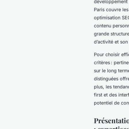
développement w
Paris couvre les
optimisation SEO
contenu personn
grande structure
d’activité et so
Pour choisir eff
critères : pert
sur le long term
distinguées offr
plus, les tendan
first et des int
potentiel de conv
Présentati