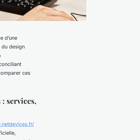
le d’une
, du design
n
onciliant
 comparer ces
: services,
.netdevices.fr/
icielle,