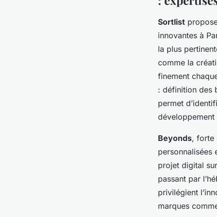
: expertise
Sortlist
propose 
innovantes à Pari
la plus pertinent
comme la créatio
finement chaque
: définition des
permet d’identif
développement s
Beyonds
, forte
personnalisées e
projet digital s
passant par l’hé
privilégient l’i
marques comme