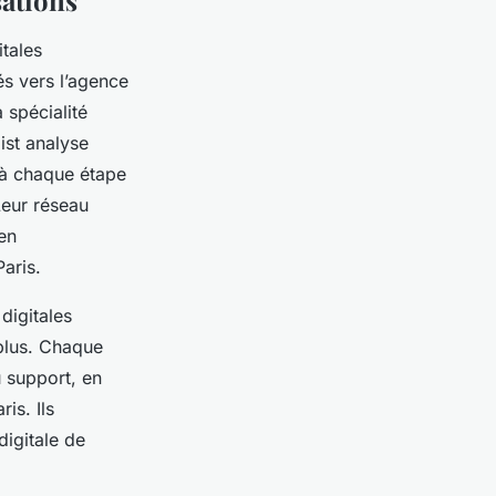
sations
tales
dés vers l’agence
a spécialité
ist analyse
 à chaque étape
Leur réseau
en
aris.
 digitales
 plus. Chaque
u support, en
is. Ils
digitale de