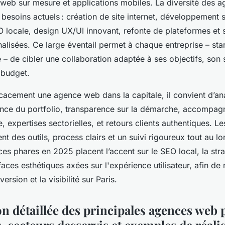
eb sur mesure et applications mobiles. La diversité des 
 besoins actuels : création de site internet, développement 
 locale, design UX/UI innovant, refonte de plateformes et 
alisées. Ce large éventail permet à chaque entreprise – st
 – de cibler une collaboration adaptée à ses objectifs, son 
n budget.
icacement une agence web dans la capitale, il convient d’an
inence du portfolio, transparence sur la démarche, accompag
e, expertises sectorielles, et retours clients authentiques. L
ent des outils, process clairs et un suivi rigoureux tout au l
ces phares en 2025 placent l’accent sur le SEO local, la str
erfaces esthétiques axées sur l'expérience utilisateur, afin de
ersion et la visibilité sur Paris.
on détaillée des principales agences web 