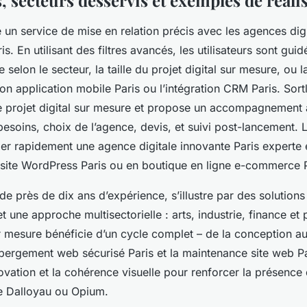
s, secteurs desservis et exemples de réali
un service de mise en relation précis avec les agences digi
s. En utilisant des filtres avancés, les utilisateurs sont gui
e selon le secteur, la taille du projet digital sur mesure, ou l
n application mobile Paris ou l’intégration CRM Paris. Sortl
 projet digital sur mesure et propose un accompagnement
 besoins, choix de l’agence, devis, et suivi post-lancement. 
ier rapidement une agence digitale innovante Paris experte 
ite WordPress Paris ou en boutique en ligne e-commerce P
 de près de dix ans d’expérience, s’illustre par des solutions
t une approche multisectorielle : arts, industrie, finance et
ur mesure bénéficie d’un cycle complet – de la conception a
bergement web sécurisé Paris et la maintenance site web Par
nnovation et la cohérence visuelle pour renforcer la présence 
 Dalloyau ou Opium.